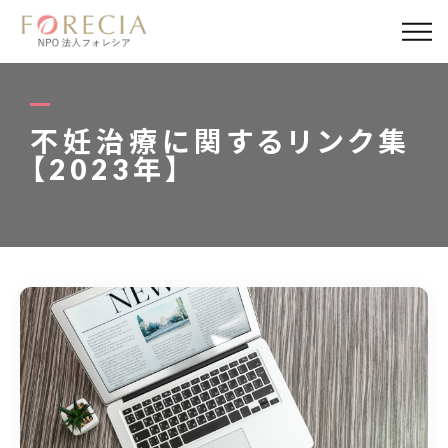
私たちについて
事業内容
不妊治療に関するリンク集
【2023年】
事業実績
企業取材
活動報告
パートナー
寄付・応援