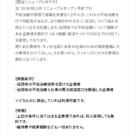
【現在リニューアル中です】
注：2026年12月 リニューアルオープン予定です。
不妊治療が原因で退職を余儀なくされた方、これから不妊治療を
行う可能性がある方、まだ検討中の方など、妊活について悩みを
抱えている方を応援します。
当団体では不妊治療について理解が
ある企業様を無料でつなぐ転職・就活サイト「CHOICE POCKET」
を運営しております。
限りある費用を、今いる社員と未来の社員のための環境整備にそ
の費用をかけてほしい。その思いから、マッチングにかかる費用は
無料となっています。
【掲載条件】
・当団体の不妊治療研修を受けた企業様
・当団体の不妊治療と仕事の両立相談窓口を開設した企業様
※どちらかに該当していれば利用可能です。
【特徴】
・上記の条件に当てはまる企業様であれば、何人採用しても無
料です。
・維持費や成果報酬なども一切ありません。