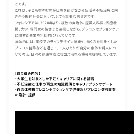
とです。
これは、子どもを望む方が仕事を続けながら妊活や不妊治療に向
き合う現代社会において、とても重要な考え方です。
フォレシアでは、2020年より、複数の自治体、産婦人科医、医療機
関、大学、専門家の皆さまと連携しながら、プレコンセプションケア
に関する事業を包括的に行っています。
具体的には、学校でのライフデザイン授業や、働く方を対象とした
プレコン健診などを通じて、一人ひとりが自分の身体や将来につ
いて考え、日々の健康管理に役立てられる機会を提供しています。
【取り組み内容】
・大学生を対象とした不妊とキャリアに関する講演
・不妊治療と仕事の両立の知識提供とキャリアプランサポート
・自治体連携プレコンセプションケア啓発及びプレコン健診事業
の設計・提供