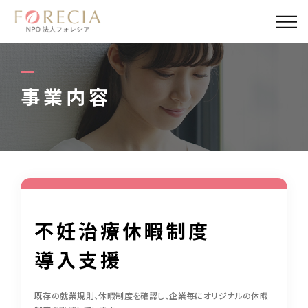
私たちについて
事業内容
事業内容
事業実績
企業取材
活動報告
不妊治療休暇制度
パートナー
導入支援
寄付・応援
既存の就業規則、休暇制度を確認し、企業毎にオリジナルの休暇