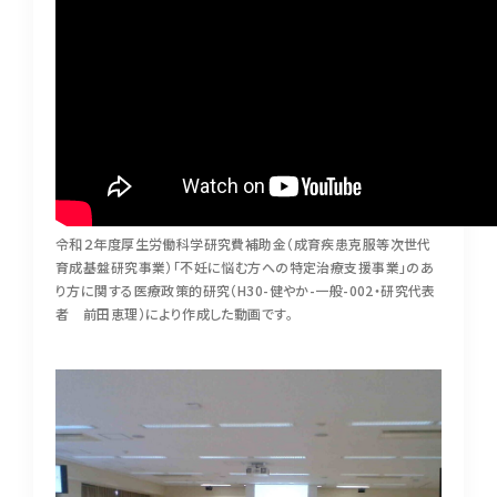
令和２年度厚生労働科学研究費補助金（成育疾患克服等次世代
育成基盤研究事業）「不妊に悩む方への特定治療支援事業」のあ
り方に関する医療政策的研究（H30-健やか-一般-002・研究代表
者 前田恵理）により作成した動画です。