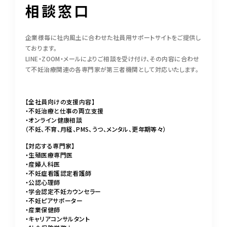
相談窓口
企業様毎に社内風土に合わせた社員用サポートサイトをご提供し
ております。
LINE・ZOOM・メールによりご相談を受け付け、その内容に合わせ
て不妊治療関連の各専門家が第三者機関として対応いたします。
【全社員向けの支援内容】
・不妊治療と仕事の両立支援
・オンライン健康相談
（不妊、不育、月経、PMS、うつ、メンタル、更年期等々）
【対応する専門家】
・生殖医療専門医
・産婦人科医
・不妊症看護認定看護師
・公認心理師
・学会認定不妊カウンセラー
・不妊ピアサポーター
・産業保健師
・キャリアコンサルタント