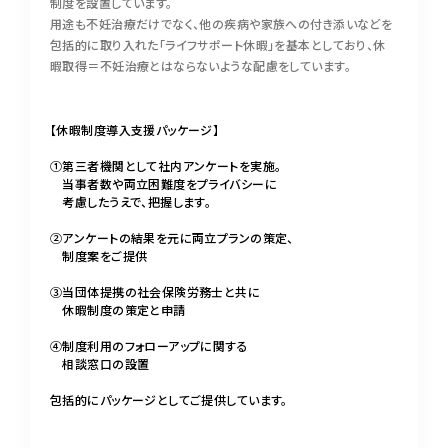
制度を設置しています。
用途も不妊治療だけでなく、他の疾病や家族への付き添いなどを
050-5490-5950
包括的に取り入れた「ライフサポート休暇」を基本としており、休
暇取得＝不妊治療とはならないような配慮をしています。
営業時間
9:00-17:00（土日祝除く）
【休暇制度導入支援パッケージ】
お問い合わせはこちら
①第三者機関として社内アンケートを実施。
当事者数や両立困難度をプライバシーに
考慮したうえで、把握します。
②アンケートの結果を元に両立プランの策定、
制度案をご提供
③当団体提携の社会保険労務士と共に
休暇制度の策定と申請
④制度利用のフォローアップに関する
相談窓口の設置
包括的にパッケージとしてご提供しています。