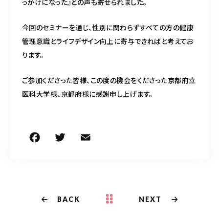
っかけになった』との声も寄せられました。
今回のセミナーを通じ、性別に関わらずすべての方の健康
管理意識とライフデザイン向上に寄与できればと考えてお
ります。
ご参加くださった皆様、この度の機会をくださった京都府立
医科大学様、京都府様に感謝申し上げます。
F
T
E
共
a
w
m
有
c
it
ai
e
te
l
b
r
BACK
NEXT
o