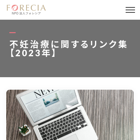
私たちについて
事業内容
不妊治療に関するリンク集
【2023年】
事業実績
企業取材
活動報告
パートナー
寄付・応援