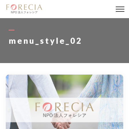
私たちについて
事業内容
menu_style_02
事業実績
企業取材
活動報告
パートナー
寄付・応援