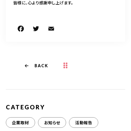
皆様に、心より感謝申し上げます。
F
T
E
共
a
w
m
有
c
it
ai
e
te
l
b
r
BACK
o
o
k
CATEGORY
企業取材
お知らせ
活動報告