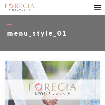
私たちについて
事業内容
menu_style_01
事業実績
企業取材
活動報告
パートナー
寄付・応援