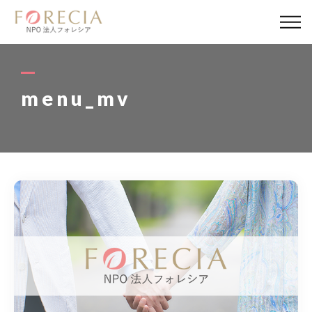
私たちについて
事業内容
menu_mv
事業実績
企業取材
活動報告
パートナー
寄付・応援