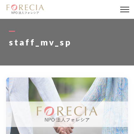
私たちについて
事業内容
staff_mv_sp
事業実績
企業取材
活動報告
パートナー
寄付・応援