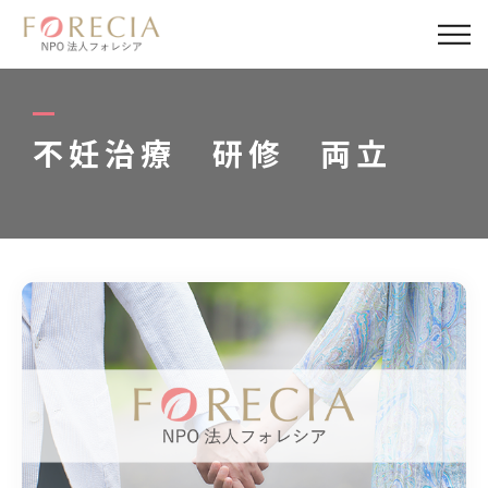
私たちについて
事業内容
不妊治療 研修 両立
事業実績
企業取材
活動報告
パートナー
寄付・応援