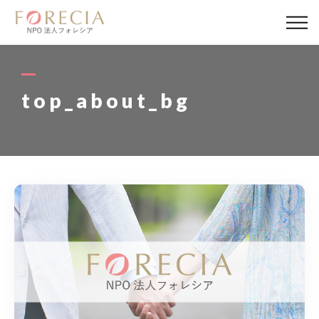
私たちについて
事業内容
top_about_bg
事業実績
企業取材
活動報告
パートナー
寄付・応援