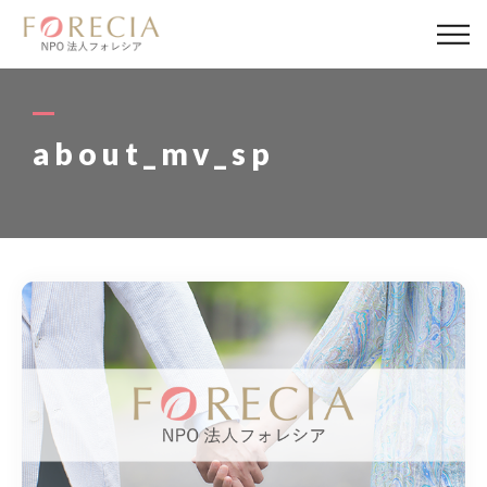
私たちについて
事業内容
about_mv_sp
事業実績
企業取材
活動報告
パートナー
寄付・応援