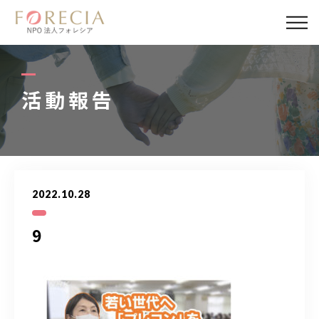
私たちについて
事業内容
活動報告
事業実績
企業取材
2022.10.28
活動報告
9
パートナー
寄付・応援