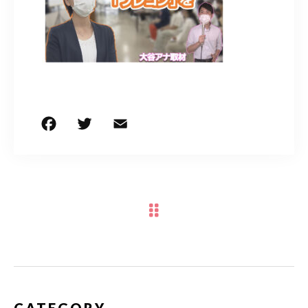
050-5490-5950
営業時間
9:00-17:00（土日祝除く）
お問い合わせはこちら
F
T
E
共
a
w
m
有
c
it
ai
e
te
l
b
r
o
o
k