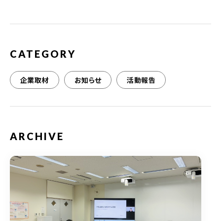
o
o
k
CATEGORY
企業取材
お知らせ
活動報告
ARCHIVE