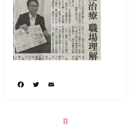
050-5490-5950
営業時間
9:00-17:00（土日祝除く）
お問い合わせはこちら
F
T
E
共
a
w
m
有
c
it
ai
e
te
l
b
r