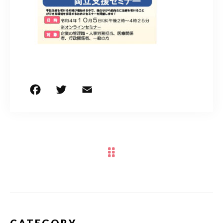
050-5490-5950
営業時間
9:00-17:00（土日祝除く）
お問い合わせはこちら
F
T
E
共
a
w
m
有
c
it
ai
e
te
l
b
r
o
o
k