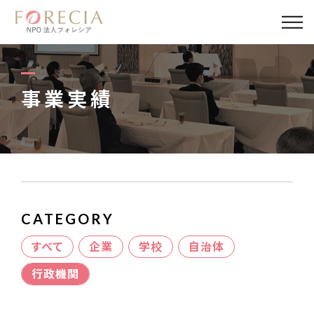
私たちについて
事業内容
事業実績
事業実績
企業取材
活動報告
CATEGORY
パートナー
すべて
企業
学校
自治体
行政機関
寄付・応援