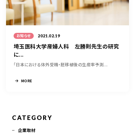
050-5490-5950
営業時間
9:00-17:00（土日祝除く）
2021.02.19
お知らせ
埼玉医科大学産婦人科 左勝則先生の研究
お問い合わせはこちら
に...
「日本における体外受精・胚移植後の生産率予測...
MORE
CATEGORY
企業取材