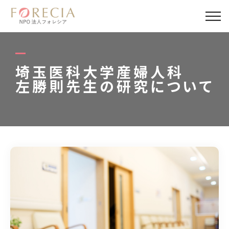
私たちについて
事業内容
埼玉医科大学産婦人科
左勝則先生の研究について
事業実績
企業取材
活動報告
パートナー
寄付・応援