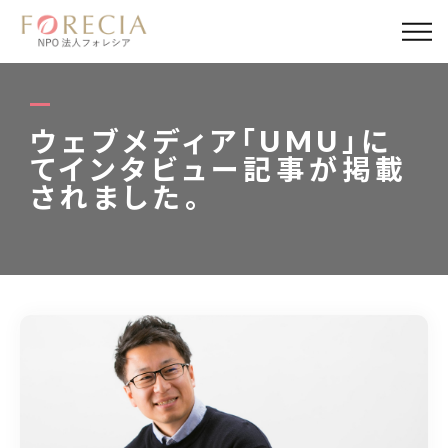
私たちについて
事業内容
ウェブメディア「UMU」に
てインタビュー記事が掲載
事業実績
されました。
企業取材
活動報告
パートナー
寄付・応援