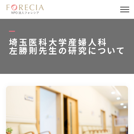
私たちについて
事業内容
埼玉医科大学産婦人科
左勝則先生の研究について
事業実績
企業取材
活動報告
パートナー
寄付・応援