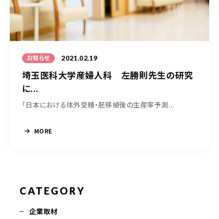
050-5490-5950
営業時間
9:00-17:00（土日祝除く）
2021.02.19
お知らせ
埼玉医科大学産婦人科 左勝則先生の研究
お問い合わせはこちら
に...
「日本における体外受精・胚移植後の生産率予測...
MORE
CATEGORY
企業取材