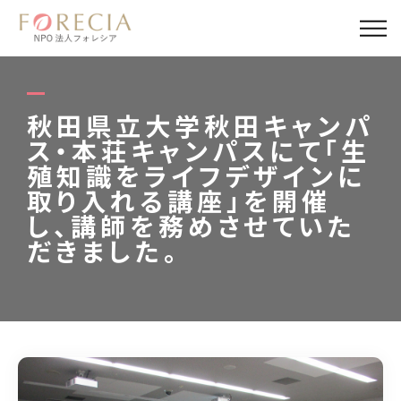
私たちについて
事業内容
秋田県立大学秋田キャンパ
ス・本荘キャンパスにて「生
事業実績
殖知識をライフデザインに
取り入れる講座」を開催
企業取材
し、講師を務めさせていた
だきました。
活動報告
パートナー
寄付・応援