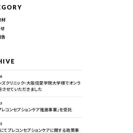
EGORY
取材
らせ
報告
HIVE
28
ンズクリニック・大阪信愛学院大学様でオンラ
をさせていただきました
13
プレコンセプションケア推進事業」を受託
03
にてプレコンセプションケアに関する政策事