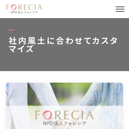
私たちについて
事業内容
社内風土に合わせてカスタ
マイズ
事業実績
企業取材
活動報告
パートナー
寄付・応援