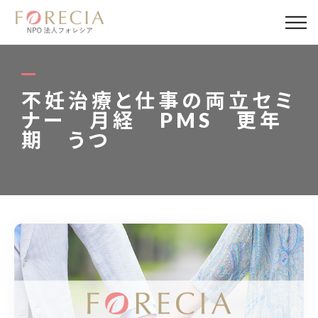
私たちについて
事業内容
不妊治療と仕事の両立セミ
ナー 月経 PMS 更年
事業実績
期 うつ
企業取材
活動報告
パートナー
寄付・応援