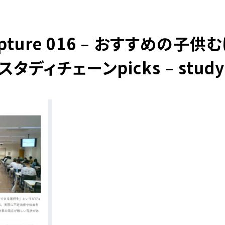
Capture 016 – おすすめの子
タディチェーンpicks – studyc