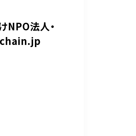
供むけNPO法人・
hain.jp