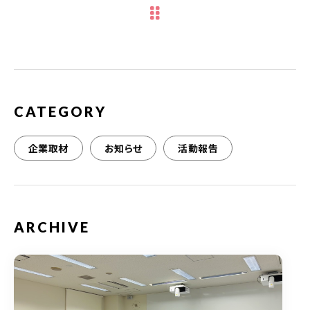
b
r
o
o
k
CATEGORY
企業取材
お知らせ
活動報告
ARCHIVE