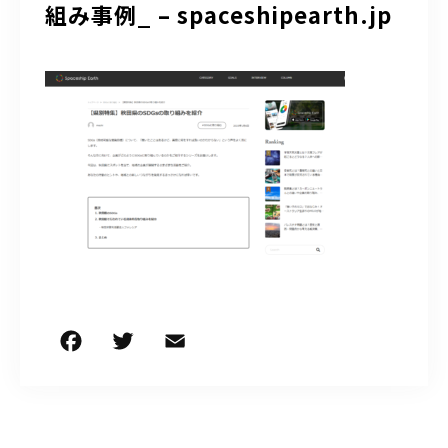
組み事例_ – spaceshipearth.jp
050-5490-5950
営業時間
9:00-17:00（土日祝除く）
お問い合わせはこちら
F
T
E
共
a
w
m
有
c
it
ai
e
te
l