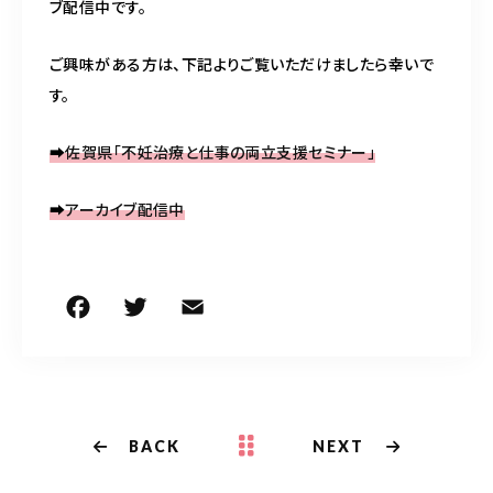
ブ配信中です。
ご興味がある方は、下記よりご覧いただけましたら幸いで
す。
➡
佐賀県「不妊治療と仕事の両立支援セミナー」
➡
アーカイブ配信中
F
T
E
共
a
w
m
有
c
it
ai
e
te
l
b
r
BACK
NEXT
o