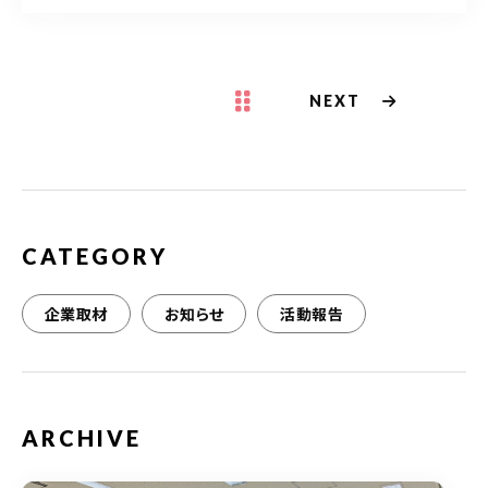
a
w
m
有
c
it
ai
e
te
l
b
r
NEXT
o
o
k
CATEGORY
企業取材
お知らせ
活動報告
ARCHIVE