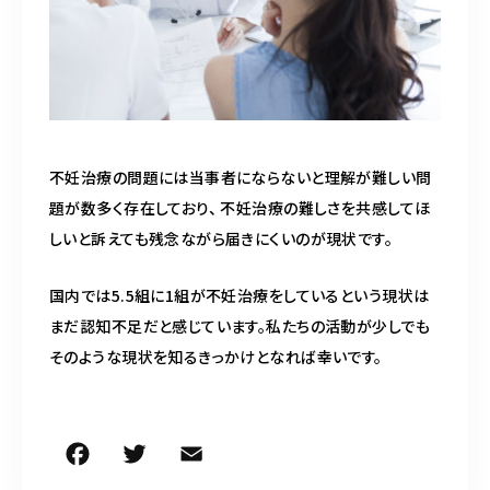
不妊治療の問題には当事者にならないと理解が難しい問
題が数多く存在しており、 不妊治療の難しさを共感してほ
しいと訴えても残念ながら届きにくいのが現状です。
国内では5.5組に1組が不妊治療をしているという現状は
まだ認知不足だと感じています。私たちの活動が少しでも
そのような現状を知るきっかけとなれば幸いです。
F
T
E
共