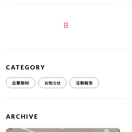
c
it
ai
e
te
l
b
r
o
o
k
CATEGORY
企業取材
お知らせ
活動報告
ARCHIVE