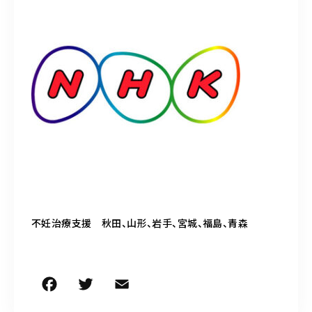
050-5490-5950
営業時間
9:00-17:00（土日祝除く）
お問い合わせはこちら
不妊治療支援 秋田、山形、岩手、宮城、福島、青森
F
T
E
共
a
w
m
有