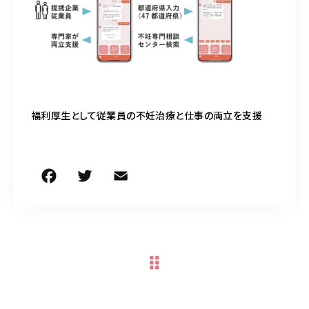
050-5490-5950
営業時間
9:00-17:00（土日祝除く）
お問い合わせはこちら
福利厚生として従業員の不妊治療と仕事の両立を支援
F
T
E
共
a
w
m
有
c
it
ai
e
te
l
b
r
o