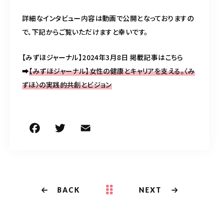
詳細なインタビュー内容は動画で公開となっておりますの
で、下記からご覧いただけますと幸いです。
【みずほジャーナル】2024年3月8日 掲載記事はこちら
➡
【みずほジャーナル】
女性の健康とキャリアを支える。〈み
ずほ〉の実践的共創とビジョン
F
T
E
共
a
w
m
有
c
it
ai
e
te
l
b
r
BACK
NEXT
o