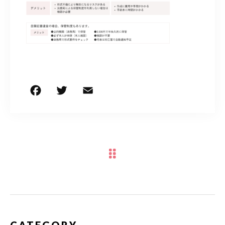
050-5490-5950
営業時間
9:00-17:00（土日祝除く）
お問い合わせはこちら
F
T
E
共
a
w
m
有
c
it
ai
e
te
l
b
r
o
o
k