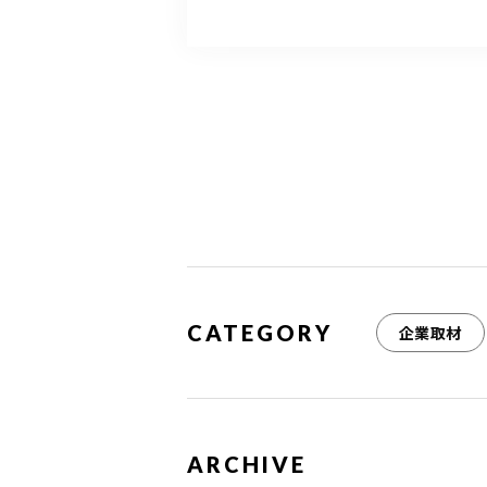
c
it
ai
e
te
l
b
r
o
o
k
CATEGORY
企業取材
ARCHIVE