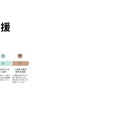
支援
共
有