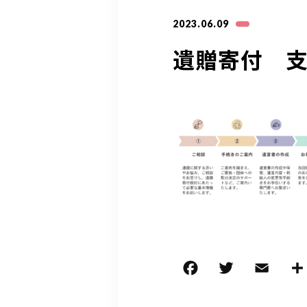
2023.06.09
遺贈寄付 
F
T
E
a
w
m