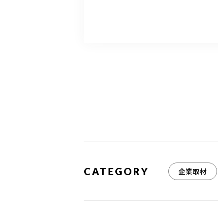
a
w
m
c
it
ai
e
te
l
b
r
o
o
k
CATEGORY
企業取材