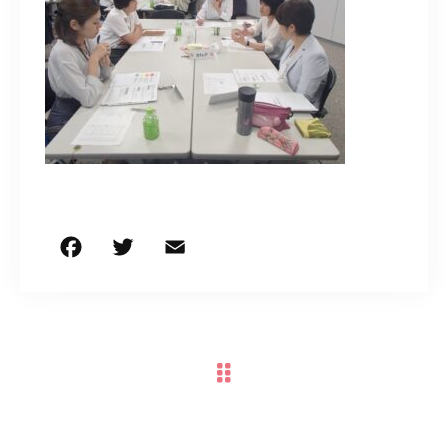
050-5490-5950
営業時間
9:00-17:00（土日祝除く）
お問い合わせはこちら
F
T
E
共
a
w
m
有
c
it
ai
e
te
l
b
r
o
o