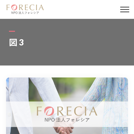
私たちについて
事業内容
図3
事業実績
企業取材
活動報告
パートナー
寄付・応援