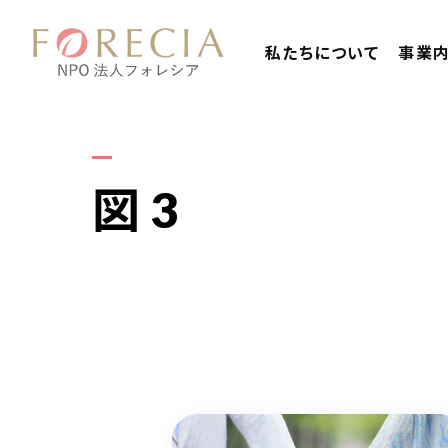
私たちについて
事業
図3