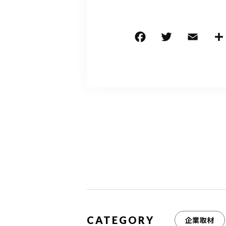
F
T
E
a
w
m
c
it
ai
e
te
l
b
r
o
o
k
CATEGORY
企業取材