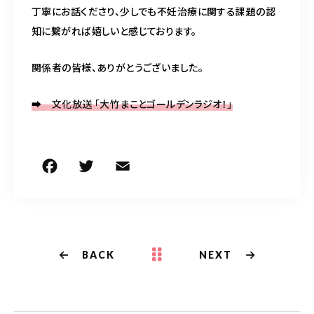
丁寧にお話くださり、少しでも不妊治療に関する課題の認
知に繋がれば嬉しいと感じております。
関係者の皆様、ありがとうございました。
➡
文化放送 「大竹まことゴールデンラジオ！」
F
T
E
共
a
w
m
有
c
it
ai
e
te
l
b
r
BACK
NEXT
o
o