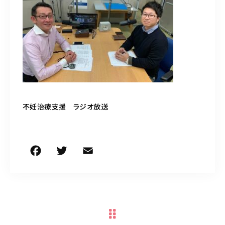
050-5490-5950
営業時間
9:00-17:00（土日祝除く）
お問い合わせはこちら
不妊治療支援 ラジオ放送
F
T
E
共
a
w
m
有
c
it
ai
e
te
l
b
r