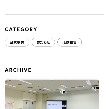
o
o
k
CATEGORY
企業取材
お知らせ
活動報告
ARCHIVE