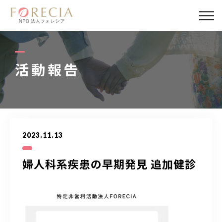
私たちについて
事業内容
活動報告
事業実績
企業取材
2023.11.13
活動報告
婦人科系疾患の早期発見 追加健診
パートナー
寄付・応援