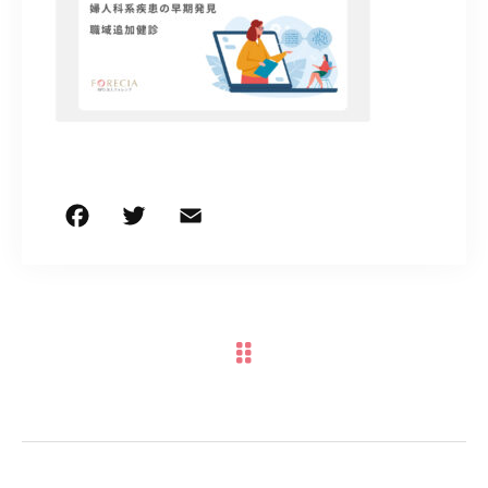
050-5490-5950
営業時間
9:00-17:00（土日祝除く）
お問い合わせはこちら
F
T
E
共
a
w
m
有
c
it
ai
e
te
l
b
r
o
o
k