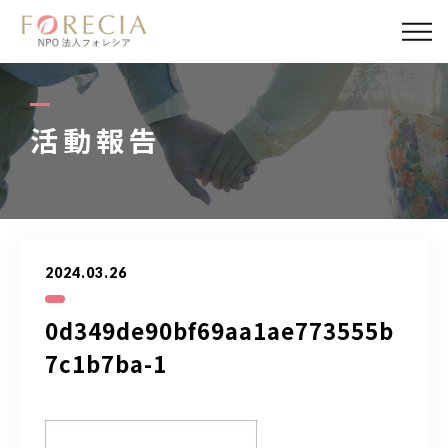
私たちについて
事業内容
活動報告
事業実績
企業取材
2024.03.26
活動報告
0d349de90bf69aa1ae773555b
パートナー
7c1b7ba-1
寄付・応援