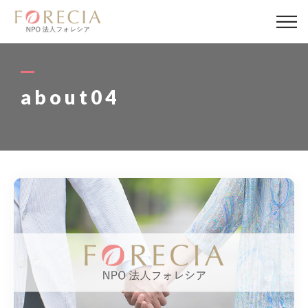
私たちについて
事業内容
about04
事業実績
企業取材
活動報告
パートナー
寄付・応援