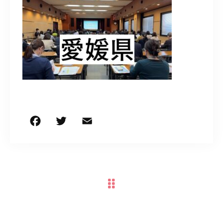
050-5490-5950
営業時間
9:00-17:00（土日祝除く）
お問い合わせはこちら
F
T
E
共
a
w
m
有
c
it
ai
e
te
l
b
r
o
o