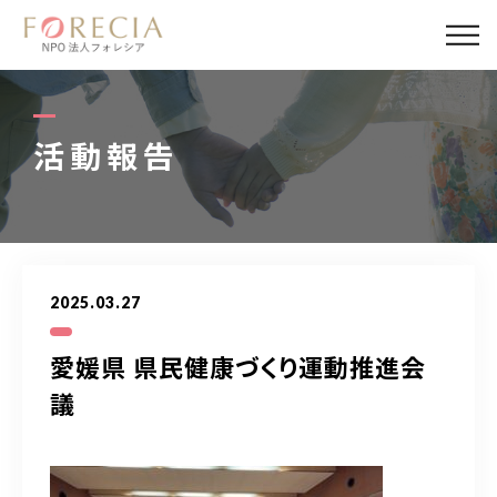
私たちについて
事業内容
活動報告
事業実績
企業取材
2025.03.27
活動報告
愛媛県 県民健康づくり運動推進会
パートナー
議
寄付・応援