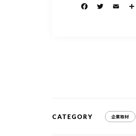
F
T
E
a
w
m
c
it
ai
e
te
l
b
r
o
o
k
CATEGORY
企業取材