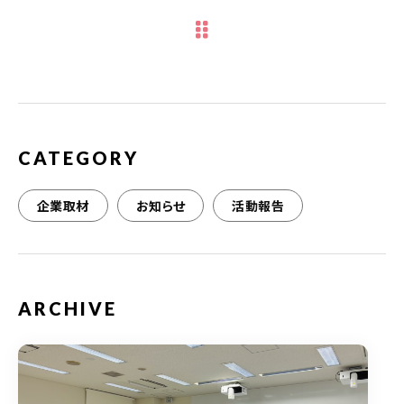
e
te
l
b
r
o
o
k
CATEGORY
企業取材
お知らせ
活動報告
ARCHIVE