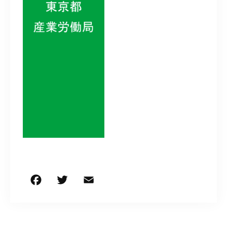
050-5490-5950
営業時間
9:00-17:00（土日祝除く）
お問い合わせはこちら
F
T
E
共
a
w
m
有
c
it
ai