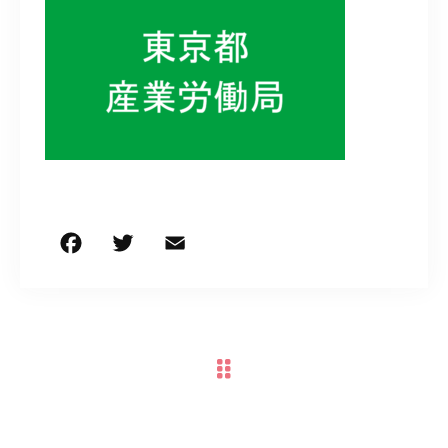
050-5490-5950
営業時間
9:00-17:00（土日祝除く）
お問い合わせはこちら
F
T
E
共
a
w
m
有
c
it
ai
e
te
l
b
r
o
o