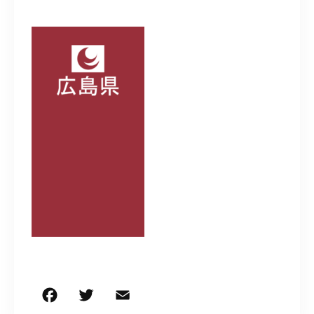
050-5490-5950
営業時間
9:00-17:00（土日祝除く）
お問い合わせはこちら
F
T
E
共