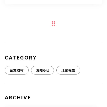
a
w
m
有
c
it
ai
e
te
l
b
r
o
o
k
CATEGORY
企業取材
お知らせ
活動報告
ARCHIVE