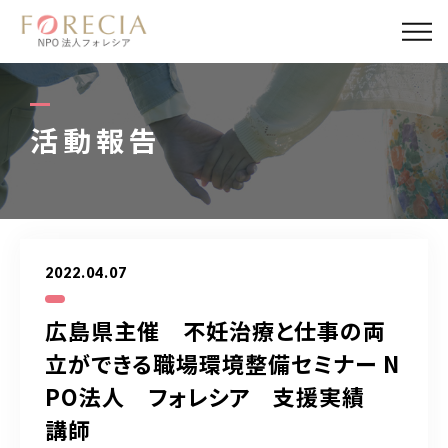
私たちについて
事業内容
活動報告
事業実績
企業取材
2022.04.07
活動報告
広島県主催 不妊治療と仕事の両
パートナー
立ができる職場環境整備セミナー N
PO法人 フォレシア 支援実績
寄付・応援
講師