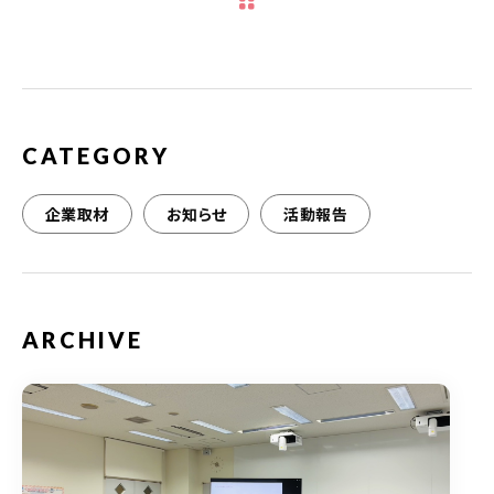
b
r
o
o
k
CATEGORY
企業取材
お知らせ
活動報告
ARCHIVE