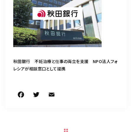
050-5490-5950
営業時間
9:00-17:00（土日祝除く）
お問い合わせはこちら
秋田銀行 不妊治療と仕事の両立を支援 NPO法人フォ
レシアが相談窓口として提携
F
T
E
共
a
w
m
有
c
it
ai
e
te
l