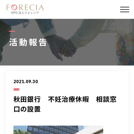
私たちについて
事業内容
活動報告
事業実績
企業取材
2021.09.30
活動報告
秋田銀行 不妊治療休暇 相談窓
パートナー
口の設置
寄付・応援