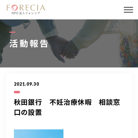
私たちについて
事業内容
活動報告
事業実績
企業取材
2021.09.30
活動報告
秋田銀行 不妊治療休暇 相談窓
パートナー
口の設置
寄付・応援