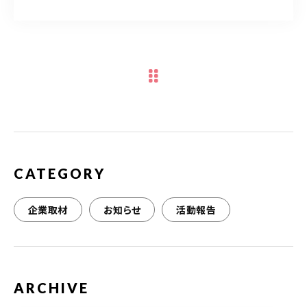
a
w
m
有
c
it
ai
e
te
l
b
r
o
o
k
CATEGORY
企業取材
お知らせ
活動報告
ARCHIVE