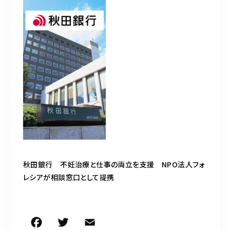
050-5490-5950
営業時間
9:00-17:00（土日祝除く）
お問い合わせはこちら
秋田銀行 不妊治療と仕事の両立を支援 NPO法人フォ
レシアが相談窓口として提携
F
T
E
共