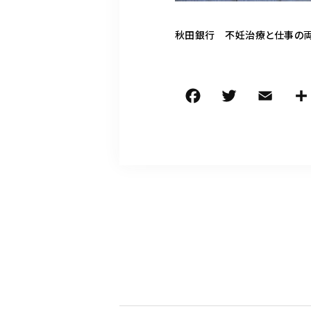
秋田銀行 不妊治療と仕事の両
F
T
E
a
w
m
c
it
ai
e
te
l
b
r
o
o
k